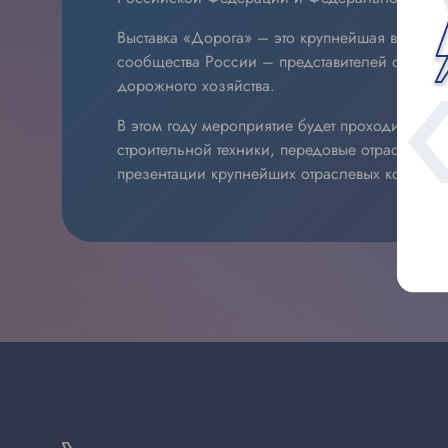
Выставка «Дорога» – это крупнейшая в нашей
сообщества России – представителей органов
дорожного хозяйства.
В этом году мероприятие будет проходить н
строительной техники, передовые отраслевые
презентации крупнейших отраслевых компани