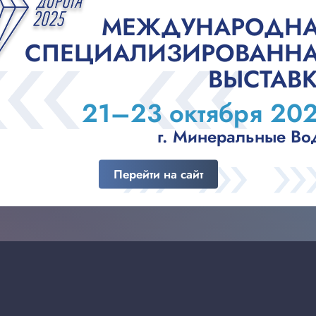
МЕЖДУНАРОДН
 стране отраслевая дискуссионная площадка, которая объеди
 власти, науки и бизнеса, производителей техники, материало
СПЕЦИАЛИЗИРОВАНН
ВЫСТАВ
а площадке МВЦ «Екатеринбург-ЭКСПО». В павильонах экспози
21–23 октября 20
 технологии, объекты дорожного сервиса. Участников ждут те
й.
г. Минеральные Во
Перейти на сайт