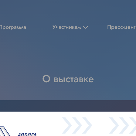
Программа
Участникам
Пресс-цент
О выставке
ка «Дорога 2024» пройдет в Екатеринбурге с 15 по 17 октябр
онно в преддверии Дня работников дорожного хозяйства при
ного агентства.