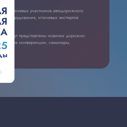
АЯ
няет ключевых участников автодорожного
в и оборудования, ключевых экспертов
АЯ
КА
ции будут представлены новинки дорожно-
25
матические конференции, семинары,
ды